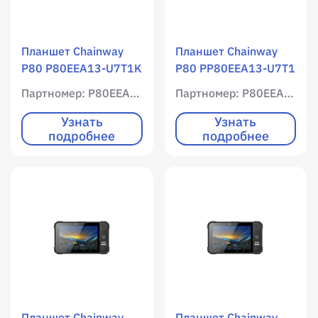
Планшет Chainway
Планшет Chainway
P80 P80EEA13-U7T1K
P80 PP80EEA13-U7T1
/ WLAN / Мобильный
/ WLAN / Мобильный
Партномер: P80EEA13-U7T1K
Партномер: P80EEA13-U7T1
интернет / 4096 RAM
интернет / 4096 RAM
/ 65536 ROM /
/ 65536 ROM /
Узнать
Узнать
подробнее
подробнее
Цветной экран /
Цветной экран /
Имиджер
Имиджер
(фотосканер) SE4710
(фотосканер) SE4710
/ 1D / 2D /
/ 1D / 2D /
фотокамера / Android
фотокамера / Android
13 / Устройство +
13 / Устройство +
АКБ + адаптер + USB-
АКБ + адаптер + USB-
С кабель +
С кабель +
наладонный
наладонный
ремешок
ремешок
Планшет Chainway
Планшет Chainway