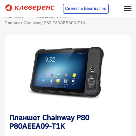
Скачать бесплатно
Главная
Оборудование
ТСД
Chainway
CHAINWAY P80
Планшет Chainway P80 P80AEEA09-T1K
Планшет Chainway P80
P80AEEA09-T1K