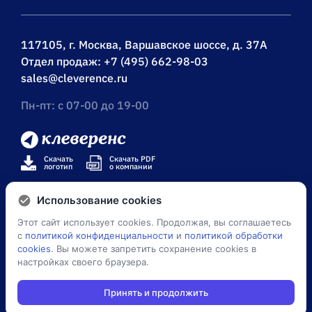
117105, г. Москва, Варшавское шоссе, д. 37А
Отдел продаж:
+7 (495) 662-98-03
sales@cleverence.ru
Пн-пт: с 07-00 до 19-00
Скачать
Скачать PDF
логотип
о компании
Использование cookies
Этот сайт использует cookies. Продолжая, вы соглашаетесь
© Клеверенс 2026
с
политикой конфиденциальности
и
политикой обработки
cookies
. Вы можете запретить сохранение cookies в
Политика конфиденциальности
настройках своего браузера.
Принять и продолжить