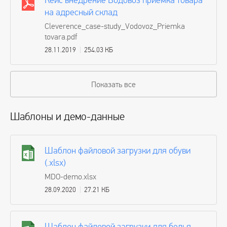
Кейс внедрение Водовоз приёмка товара
на адресный склад
Cleverence_case-study_Vodovoz_Priemka
tovara.pdf
28.11.2019
254.03 КБ
Показать все
Шаблоны и демо-данные
Шаблон файловой загрузки для обуви
(.xlsx)
MDO-demo.xlsx
28.09.2020
27.21 КБ
Шаблон файловой загрузки для белья