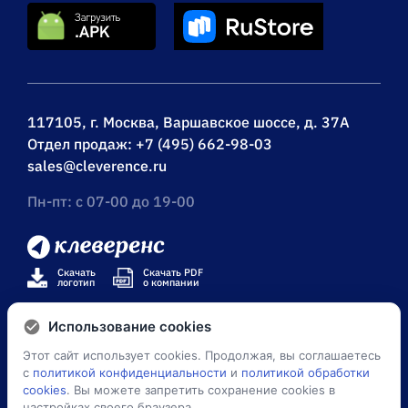
117105, г. Москва, Варшавское шоссе, д. 37А
Отдел продаж:
+7 (495) 662-98-03
sales@cleverence.ru
Пн-пт: с 07-00 до 19-00
Скачать
Скачать PDF
логотип
о компании
Использование cookies
Этот сайт использует cookies. Продолжая, вы соглашаетесь
© Клеверенс 2026
с
политикой конфиденциальности
и
политикой обработки
cookies
. Вы можете запретить сохранение cookies в
Политика конфиденциальности
настройках своего браузера.