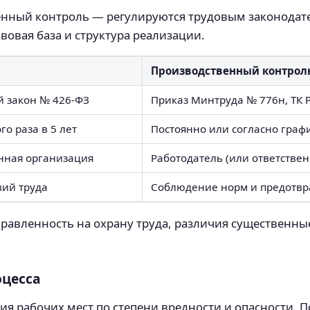
венный контроль — регулируются трудовым законодат
вовая база и структура реализации.
Производственный контрол
 закон № 426-ФЗ
Приказ Минтруда № 776н, ТК Р
го раза в 5 лет
Постоянно или согласно граф
нная организация
Работодатель (или ответстве
вий труда
Соблюдение норм и предотв
равленность на охрану труда, различия существенные
оцесса
ия рабочих мест по степени вредности и опасности. П