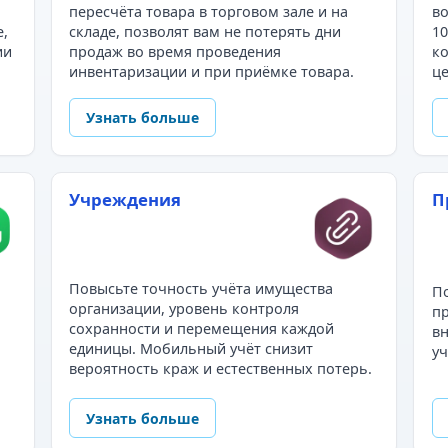
пересчёта товара в торговом зале и на
во
е,
складе, позволят вам не потерять дни
10
ии
продаж во время проведения
ко
инвентаризации и при приёмке товара.
це
Узнать больше
Учреждения
П
Повысьте точность учёта имущества
По
организации, уровень контроля
пр
сохранности и перемещения каждой
в
единицы. Мобильный учёт снизит
уч
вероятность краж и естественных потерь.
Узнать больше