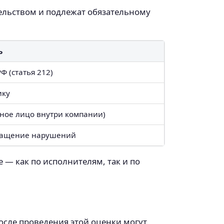
ельством и подлежат обязательному
ь
Ф (статья 212)
ику
нное лицо внутри компании)
ращение нарушений
 — как по исполнителям, так и по
осле проведения этой оценки могут