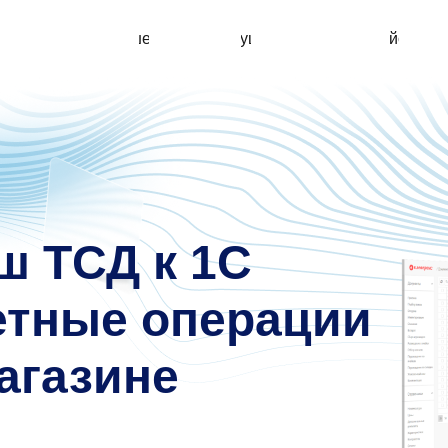
Решение
Преимущества
Кейсы
ш ТСД к 1С
етные операции
магазине