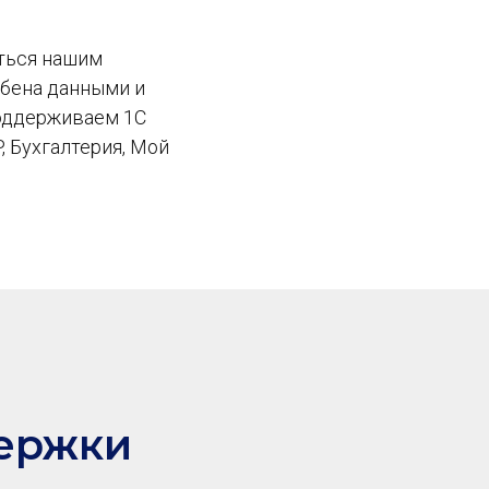
ться нашим
обена данными и
поддерживаем 1С
, Бухгалтерия, Мой
держки