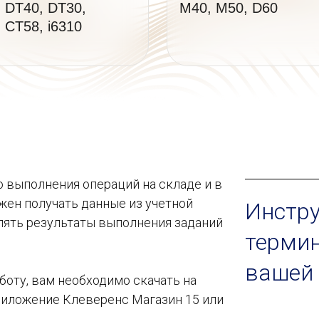
 DT40, DT30,
M40, M50, D60
 CT58, i6310
о выполнения операций на складе и в
жен получать данные из учетной
Инстр
лять результаты выполнения заданий
термин
вашей 
аботу, вам необходимо скачать на
иложение Клеверенс Магазин 15 или