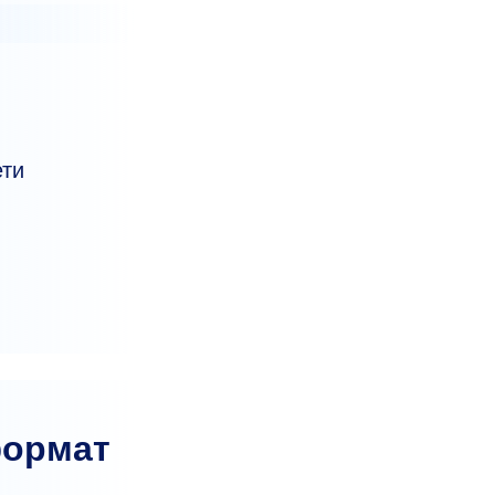
ети
формат