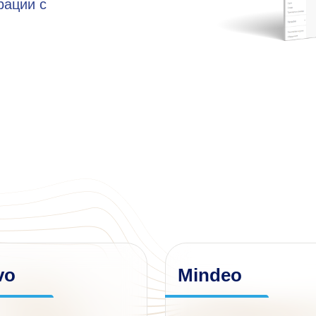
рации с
vo
Mindeo