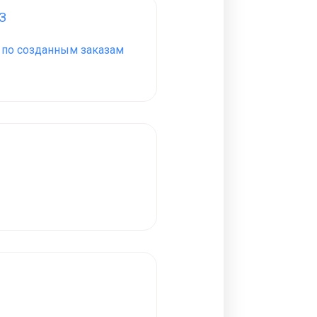
З
З по созданным заказам