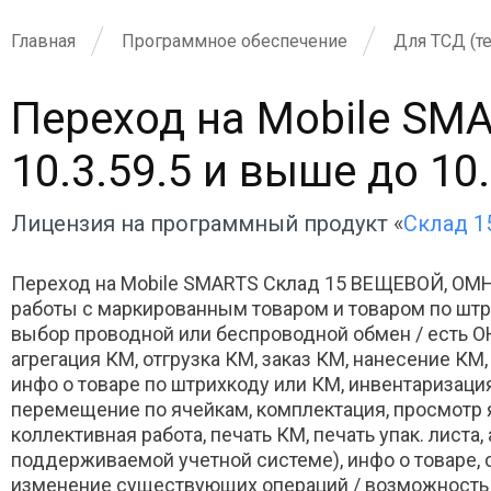
Главная
Программное обеспечение
Для ТСД (т
Переход на Mobile SM
10.3.59.5 и выше до 10.
Лицензия на программный продукт «
Склад 
Переход на Mobile SMARTS Склад 15 ВЕЩЕВОЙ, ОМНИ
работы с маркированным товаром и товаром по штр
выбор проводной или беспроводной обмен / есть О
агрегация КМ, отгрузка КМ, заказ КМ, нанесение КМ,
инфо о товаре по штрихкоду или КМ, инвентаризация
перемещение по ячейкам, комплектация, просмотр 
коллективная работа, печать КМ, печать упак. листа
поддерживаемой учетной системе), инфо о товаре, ск
изменение существующих операций / возможность 