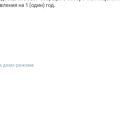
ления на 1 (один) год..
т в демо-режиме