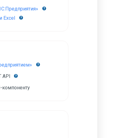
1С:Предприятия»
 Excel
Предприятием»
T API
-компоненту