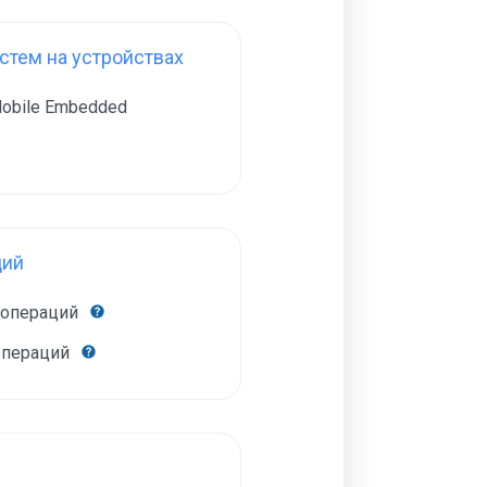
тем на устройствах
obile Embedded
ций
 операций
операций