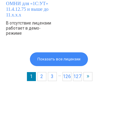
ОМНИ для «1С:УТ»
11.4.12.75 и выше до
11.x.x.x
В отсутствие лицензии
работает в демо-
режиме
Показать все лицензии
...
1
2
3
126
127