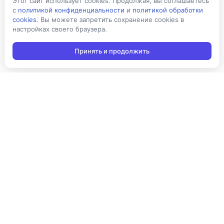
Этот сайт использует cookies. Продолжая, вы соглашаетесь
с
политикой конфиденциальности
и
политикой обработки
cookies
. Вы можете запретить сохранение cookies в
настройках своего браузера.
Принять и продолжить
Подписаться на новости
Подписаться
Я даю согласие на обработку персональных данных в
соответствии с
Политикой конфиденциальности
и принимаю
условия получения новостной рассылки