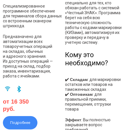
специально для тех, кто
Специализированное
обязан работать с системой
программное обеспечение
«Честный ЗНАК». Программа
для терминалов сбора данных
берет на себя всю
со встроенным сканером
техническую сложность
штрихкода.
работы с кодами маркировки
(КИЗами), автоматизируя их
Предназначено для
проверку и передачу в
автоматизации всех
учетную систему.
товароучетных операций
на складах, обычных
Кому это
и адресного хранения.
Из доступных операций —
необходимо?
приход на склад, подбор
заказа, инвентаризация,
работа с ячейками.
✔️ Складам
: для маркировки
остатков или товаров на
таможенных складах
✔️ Оптовикам
: для
правильной приемки,
от 16 350
перемещения, отгрузки
руб.
товара
Эффект
: Вы полностью
Подробнее
закрываете вопрос
требований