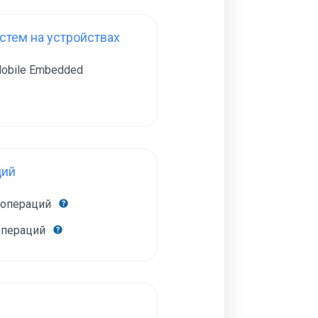
тем на устройствах
obile Embedded
ций
 операций
операций