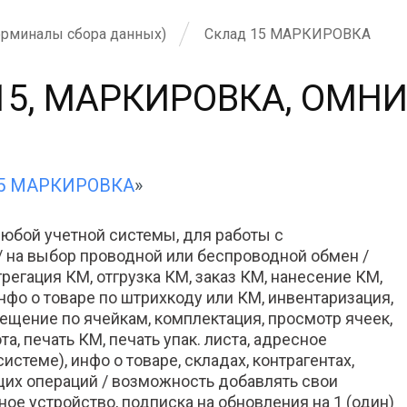
ерминалы сбора данных)
Склад 15 МАРКИРОВКА
15, МАРКИРОВКА, ОМНИ
15 МАРКИРОВКА
»
бой учетной системы, для работы с
 на выбор проводной или беспроводной обмен /
регация КМ, отгрузка КМ, заказ КМ, нанесение КМ,
инфо о товаре по штрихкоду или КМ, инвентаризация,
ещение по ячейкам, комплектация, просмотр ячеек,
а, печать КМ, печать упак. листа, адресное
стеме), инфо о товаре, складах, контрагентах,
щих операций / возможность добавлять свои
ное устройство, подписка на обновления на 1 (один)