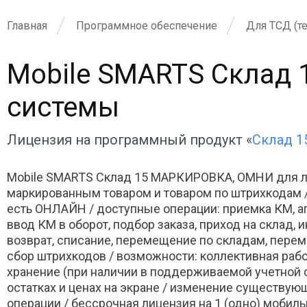
Главная
Программное обеспечение
Для ТСД (т
Mobile SMARTS Склад 
системы
Лицензия на программный продукт «
Склад 
Mobile SMARTS Склад 15 МАРКИРОВКА, ОМНИ для лю
маркированным товаром и товаром по штрихкодам /
есть ОНЛАЙН / доступные операции: приемка КМ, аг
ввод КМ в оборот, подбор заказа, приход на склад, 
возврат, списание, перемещение по складам, перем
сбор штрихкодов / возможности: коллективная работ
хранение (при наличии в поддерживаемой учетной си
остатках и ценах на экране / изменение существую
операции / бессрочная лицензия на 1 (одно) мобиль