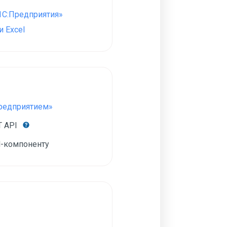
1С:Предприятия»
 Excel
Предприятием»
T API
-компоненту