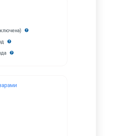
включена)
год
года
варами