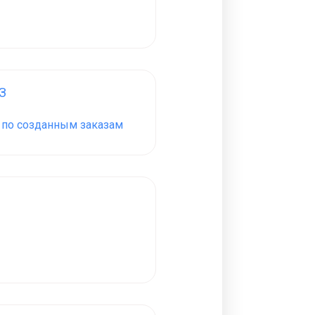
З
З по созданным заказам