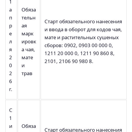
1
а
Обяза
п
тельн
Старт обязательного нанесения
р
ая
и ввода в оборот для кодов чая,
е
марк
мате и растительных сушеных
л
ировк
сборов: 0902, 0903 00 000 0,
я
а чая,
1211 20 000 0, 1211 90 860 8,
2
мате
2101, 2106 90 980 8.
0
и
2
трав
6
г.
С
1
и
Обяза
Старт обязательного нанесения