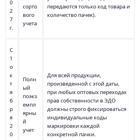
0
сорто
передаются только код товара и
2
вого
количество пачек).
7
учета
г.
С
1
о
к
Для всей продукции,
Полн
т
произведенной с этой даты,
ый
я
при любых оптовых переходах
поэкз
б
прав собственности в ЭДО
емпл
р
должны строго фиксироваться
ярны
я
индивидуальные коды
й
2
маркировки каждой
учет
0
конкретной пачки.