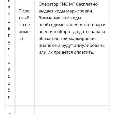
о
Оператор ГИС МТ бесплатно
3
Пило
выдает коды маркировки.
1
тный
Внимание: эти коды
а
экспе
необходимо нанести на товар и
в
риме
ввести в оборот до даты начала
г
нт
обязательной маркировки,
у
иначе они будут аннулированы
с
или их придется оплатить.
т
а
2
0
2
5
г.