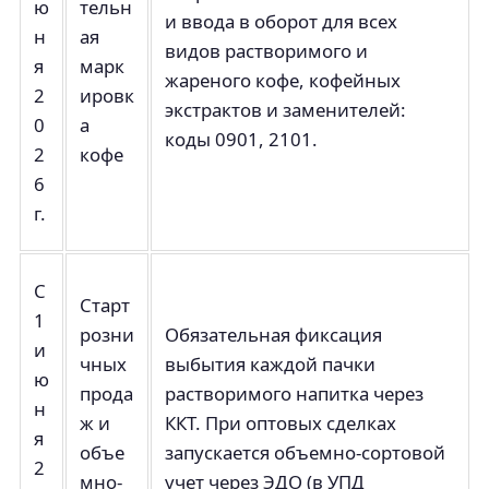
ю
тельн
и ввода в оборот для всех
н
ая
видов растворимого и
я
марк
жареного кофе, кофейных
2
ировк
экстрактов и заменителей:
0
а
коды 0901, 2101.
2
кофе
6
г.
С
Старт
1
розни
Обязательная фиксация
и
чных
выбытия каждой пачки
ю
прода
растворимого напитка через
н
ж и
ККТ. При оптовых сделках
я
объе
запускается объемно-сортовой
2
мно-
учет через ЭДО (в УПД