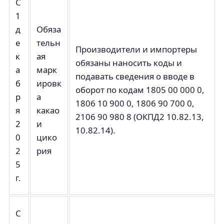
С
1
д
Обяза
е
тельн
Производители и импортеры
к
ая
обязаны наносить коды и
а
марк
подавать сведения о вводе в
б
ировк
оборот по кодам 1805 00 000 0,
р
а
1806 10 900 0, 1806 90 700 0,
я
какао
2106 90 980 8 (ОКПД2 10.82.13,
2
и
10.82.14).
0
цико
2
рия
5
г.
С