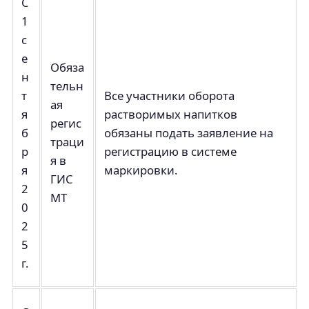
С
1
с
е
Обяза
н
тельн
т
Все участники оборота
ая
я
растворимых напитков
регис
б
обязаны подать заявление на
траци
р
регистрацию в системе
я в
я
маркировки.
ГИС
2
МТ
0
2
5
г.