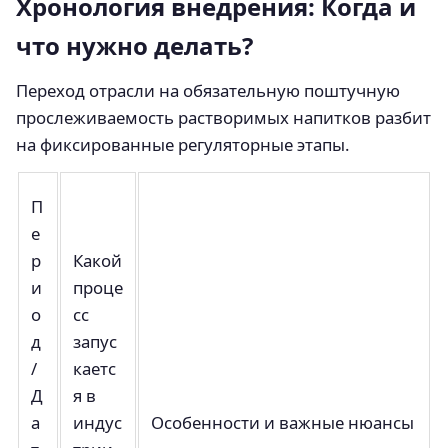
Хронология внедрения: Когда и
что нужно делать?
Переход отрасли на обязательную поштучную
прослеживаемость растворимых напитков разбит
на фиксированные регуляторные этапы.
П
е
р
Какой
и
проце
о
сс
д
запус
/
каетс
Д
я в
а
индус
Особенности и важные нюансы