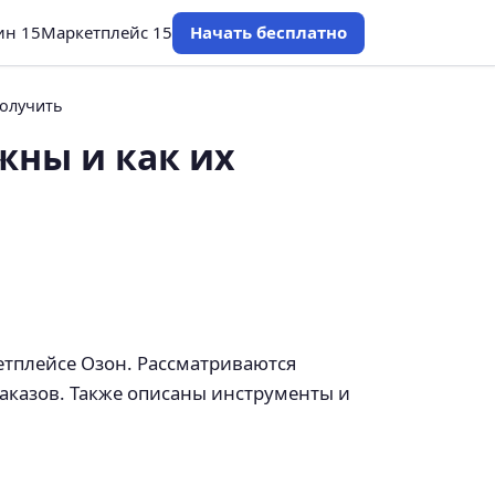
ин 15
Маркетплейс 15
Начать бесплатно
получить
жны и как их
етплейсе Озон. Рассматриваются
заказов. Также описаны инструменты и