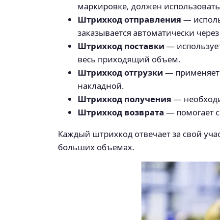
маркировке, должен использоватьс
Штрихкод отправления
— исполь
заказывается автоматически чере
Штрихкод поставки
— использует
весь приходящий объем.
Штрихкод отгрузки
— применяетс
накладной.
Штрихкод получения
— необходим
Штрихкод возврата
— помогает с
Каждый штрихкод отвечает за свой учас
больших объемах.