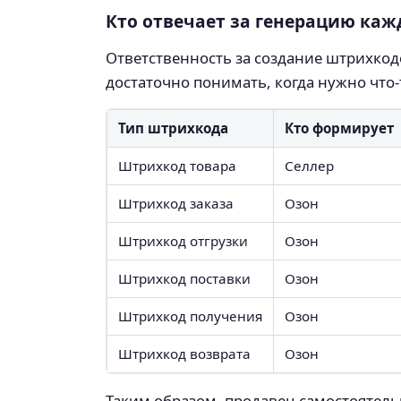
Кто отвечает за генерацию ка
Ответственность за создание штрихкод
достаточно понимать, когда нужно что-т
Тип штрихкода
Кто формирует
Штрихкод товара
Селлер
Штрихкод заказа
Озон
Штрихкод отгрузки
Озон
Штрихкод поставки
Озон
Штрихкод получения
Озон
Штрихкод возврата
Озон
Таким образом, продавец самостоятель