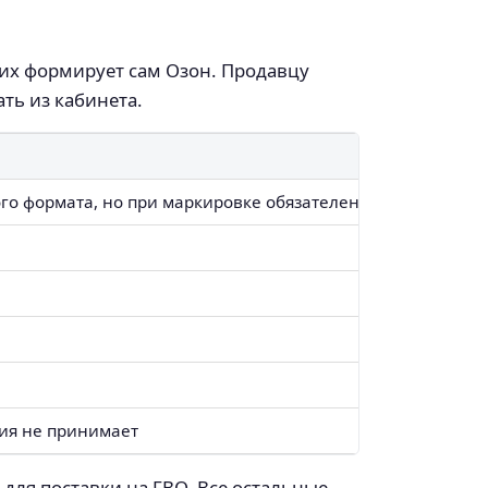
них формирует сам Озон. Продавцу
ать из кабинета.
го формата, но при маркировке обязателен GTIN
тия не принимает
для поставки на FBO. Все остальные