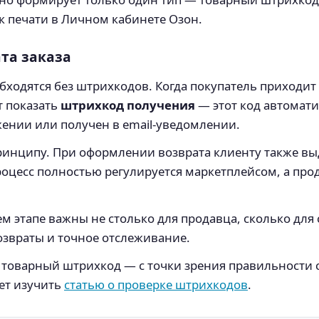
к печати в Личном кабинете Озон.
та заказа
ходятся без штрихкодов. Когда покупатель приходит 
т показать
штрихкод получения
— этот код автомат
ении или получен в email-уведомлении.
ринципу. При оформлении возврата клиенту также вы
роцесс полностью регулируется маркетплейсом, а про
м этапе важны не столько для продавца, сколько для
озвраты и точное отслеживание.
ой товарный штрихкод — с точки зрения правильности 
ет изучить
статью о проверке штрихкодов
.