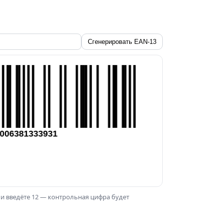
Сгенерировать EAN-13
ли введёте 12 — контрольная цифра будет