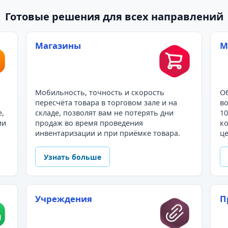
Готовые решения для всех направлений
Магазины
М
и
Мобильность, точность и скорость
Об
пересчёта товара в торговом зале и на
во
е,
складе, позволят вам не потерять дни
10
ии
продаж во время проведения
ко
инвентаризации и при приёмке товара.
це
Узнать больше
Учреждения
П