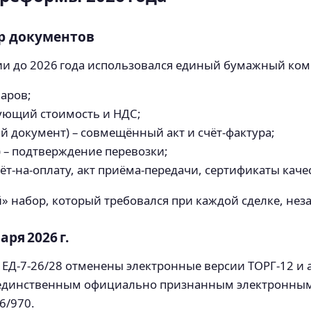
р документов
ии до 2026 года использовался единый бумажный ко
варов;
ующий стоимость и НДС;
 документ) – совмещённый акт и счёт‑фактура;
) – подтверждение перевозки;
чёт‑на‑оплату, акт приёма‑передачи, сертификаты качес
набор, который требовался при каждой сделке, неза
ря 2026 г.
 № ЕД‑7‑26/28 отменены электронные версии ТОРГ‑12 и 
е единственным официально признанным электронны
6/970.