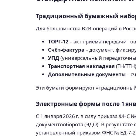
Традиционный бумажный набо
Для большинства B2B‑операций в Росс
ТОРГ‑12
– акт приёма‑передачи то
Счёт‑фактура
– документ, фиксир
УПД
(универсальный передаточный
Транспортная накладная
(ТН/ТТН
Дополнительные документы
– с
Эти бумаги формируют «традиционный» 
Электронные формы после 1 янва
С 1 января 2026 г. в силу приказа ФНС
документооборота (ЭДО). В результат
установленный приказом ФНС № ЕД‑7‑2