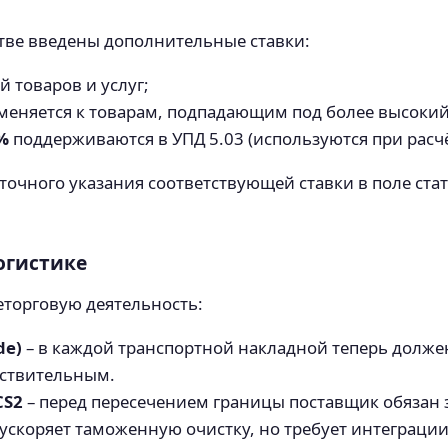
стве введены дополнительные ставки:
й товаров и услуг;
меняется к товарам, подпадающим под более высоки
%
поддерживаются в УПД 5.03 (используются при расчё
точного указания соответствующей ставки в поле ста
огистике
еторговую деятельность:
de)
– в каждой транспортной накладной теперь должен
йствительным.
CS2
– перед пересечением границы поставщик обязан з
скоряет таможенную очистку, но требует интеграции