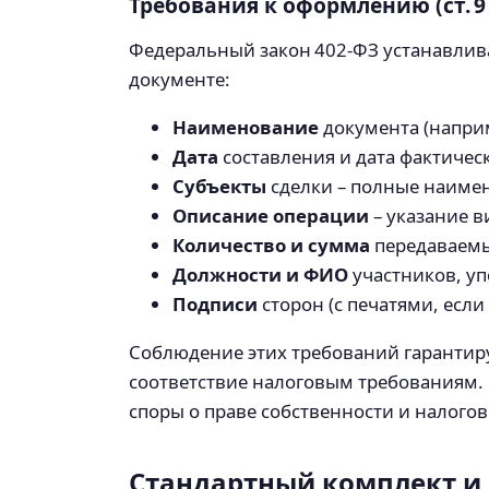
Требования к оформлению (ст. 9
Федеральный закон 402‑ФЗ устанавлив
документе:
Наименование
документа (наприм
Дата
составления и дата фактическ
Субъекты
сделки – полные наимен
Описание операции
– указание в
Количество и сумма
передаваемы
Должности и ФИО
участников, у
Подписи
сторон (с печатями, есл
Соблюдение этих требований гарантиру
соответствие налоговым требованиям.
споры о праве собственности и налогов
Стандартный комплект и 