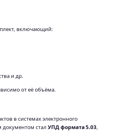
мплект, включающий:
тва и др.
висимо от её объёма.
актов в системах электронного
м документом стал
УПД формата 5.03
,