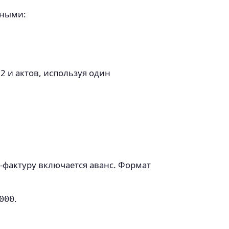
нными:
2 и актов, используя один
ёт‑фактуру включается аванс. Формат
.
000