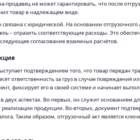
на‑продавец не может гарантировать, что после отгр
учил товар в надлежащем виде.
о связана с юридической. На основании отгрузочного 
атель – отразить соответствующие расходы. Это обесп
оследующее согласование взаимных расчётов.
нкция
ыступает подтверждением того, что товар передан тр
есёт ответственность за груз в случае повреждения и
нт, фиксирует его в своей системе и начинает выпол
в двух аспектах. Во-первых, он служит основанием дл
 реализации продукции. Во‑вторых, документ подтве
алога. Таким образом, отгрузочный акт является клю