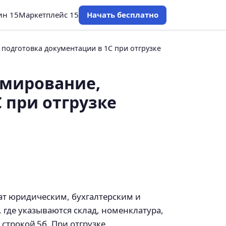
ин 15
Маркетплейс 15
Начать бесплатно
подготовка документации в 1С при отгрузке
рмирование,
 при отгрузке
ат юридическим, бухгалтерским и
где указываются склад, номенклатура,
строкой 5б. При отгрузке