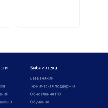
сти
Библиотека
База знаний
нов
Техническая поддержка
ений
Обновления ПО
азин и
Обучение