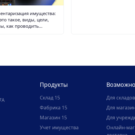
ентаризация имущества:
это такое, виды, цели,
пы, как проводить
анизации, порядок,
ументы, программы
Продукты
Возможно
Склад 15
Для складов
7А
Фабрика 15
Для магази
Магазин 15
Для учрежд
Учет имущества
Онлайн-маг