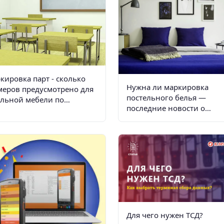
кировка парт - сколько
Нужна ли маркировка
меров предусмотрено для
постельного белья —
льной мебели по
последние новости о
ПиНу, таблицы
правилах и требованиях
Для чего нужен ТСД?