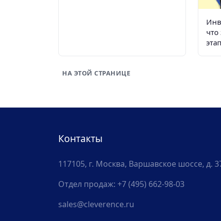
Инв
что 
эта
орг
док
НА ЭТОЙ СТРАНИЦЕ
Контакты
117105, г. Москва, Варшавское шоссе, д. 3
Отдел продаж:
+7 (495) 662-98-03
sales@cleverence.ru