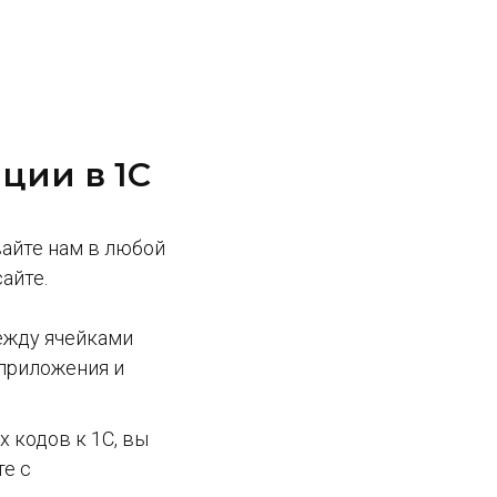
ции в 1С
вайте нам в любой
сайте.
ежду ячейками
 приложения и
 кодов к 1С, вы
те с