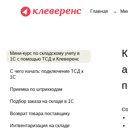
Главная
→
Мин
Курс
Мини-курс по складскому учету в
1С с помощью ТСД и Клеверенс
авто
С чего начать: подключение ТСД к
1С
пом
Приемка по штрихкодам
Подбор заказа на складе в 1С
Содержа
Возврат товара поставщику
Для ко
Чему 
Интвентаризация на складе
Что н
Все складские операции
Зарег