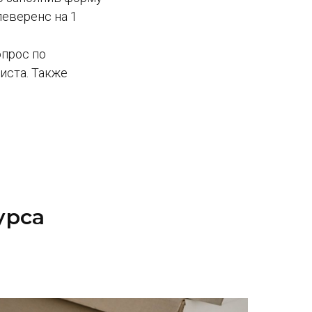
леверенс на 1
опрос по
иста. Также
урса