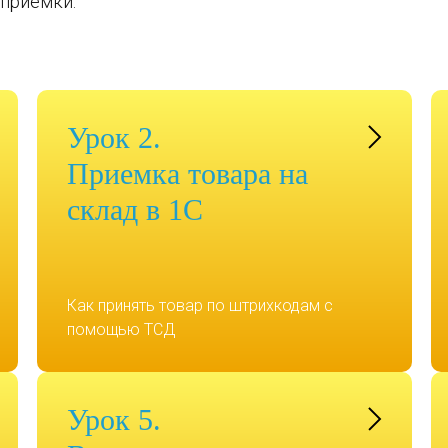
 приемки.
Урок 2.
Приемка товара на
склад в 1С
Как принять товар по штрихкодам с
помощью ТСД
Урок 5.