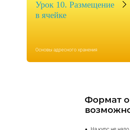
Урок 10. Размещение
в ячейке
Основы адресного хранения
Формат о
возможно
На курс не надо