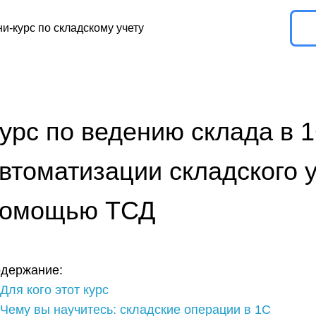
и-курс по складскому учету
 по ведению склада в 1С и
матизации складского учета с
ощью ТСД
ние:
го этот курс
вы научитесь: складские операции в 1С
еобходимо для прохождения курса
истрироваться на курс