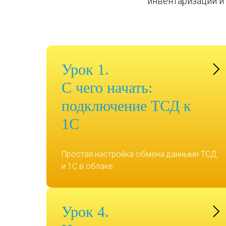
инвентаризации и
Урок 1.
С чего начать:
подключение ТСД к
1С
Простая настройка обмена данными ТСД
и 1С в облаке
Урок 4.