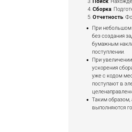
Поиск
: Нахожд
Сборка
: Подго
Отчетность
: Ф
При небольшом 
без создания з
бумажным накла
поступлении.
При увеличении
ускорения сбор
уже с кодом ме
поступают в эл
целенаправленно
Таким образом,
выполняются гор