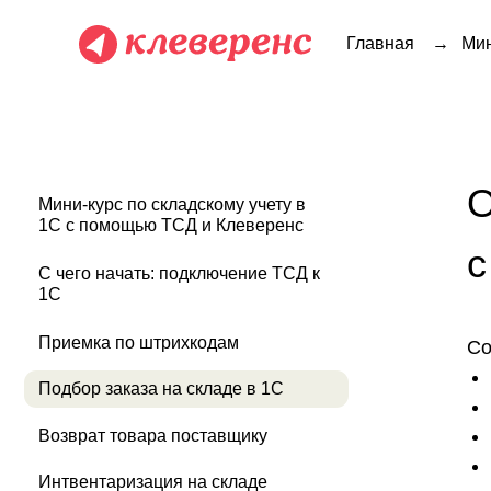
Главная
→
Мин
Опер
Мини-курс по складскому учету в
1С с помощью ТСД и Клеверенс
с п
С чего начать: подключение ТСД к
1С
Приемка по штрихкодам
Содержа
Что та
Подбор заказа на складе в 1С
Вариа
Созда
Возврат товара поставщику
И нао
Интвентаризация на складе
Есть 
Все складские операции