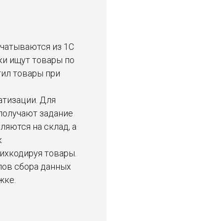
ечатываются из 1С
ки ищут товары по
тил товары при
атизации. Для
 получают задание
яются на склад, а
к
рихкодируя товары.
лов сбора данных
жке.