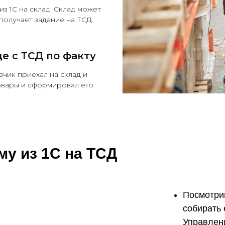
из 1С на склад. Склад может
получает задание на ТСД.
де с ТСД по факту
зчик приехал на склад и
овары и сформировал его.
у из 1С на ТСД
Посмотрим
собирать 
Управлен