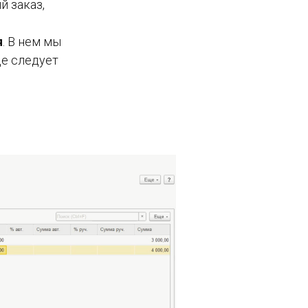
й заказ,
я
. В нем мы
де следует