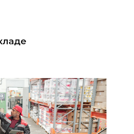
кладе