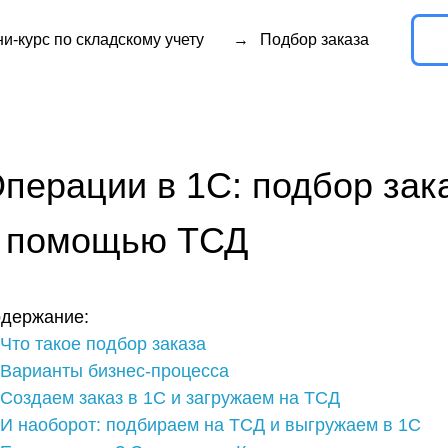
и-курс по складскому учету
→
Подбор заказа
ации в 1С: подбор заказа на
омощью ТСД
ние:
кое подбор заказа
нты бизнес-процесса
ем заказ в 1С и загружаем на ТСД
борот: подбираем на ТСД и выгружаем в 1С
вопросы? Связаться с Клеверенс