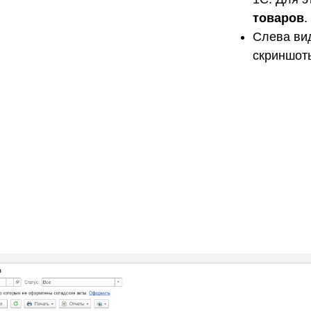
товаров
.
Слева вид
скриншот