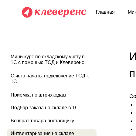
Главная
→
Мин
Инве
Мини-курс по складскому учету в
1С с помощью ТСД и Клеверенс
пом
С чего начать: подключение ТСД к
1С
Приемка по штрихкодам
Содержа
Что т
Подбор заказа на складе в 1С
Вариа
Инвен
Возврат товара поставщику
Есть 
Интвентаризация на складе
Все складские операции