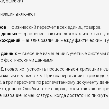
ки, ошибки).
изации включает:
ров
— физический пересчет всех единиц товаров.
 данных
— сравнение фактического количества с у
схождений
— анализ различий между фактическим и 
 данных
— внесение изменений в учетные системы д
 с фактическими данными.
Д позволяет ускорить процесс инвентаризации и сд
умажным ведомостям. При сканировании штрихкодов
, а при пересчете по распечатанному документу дан
 отдельно. Ошибки тоже сокращаются, так как не тр
 название номенклатуры, когда достаточно пикнуть 