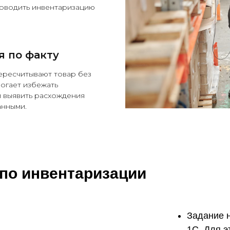
оводить инвентаризацию
я по факту
ересчитывают товар без
могает избежать
и выявить расхождения
анными.
по инвентаризации
Задание 
1С. Для э