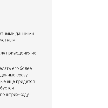
четными данными.
учетным
ля приведения их
елать его более
 данные сразу
ные еще придется
ебуется
по штрих-коду.