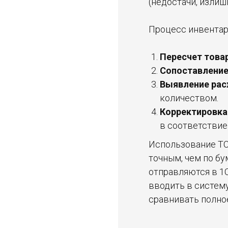
(недостачи, излиш
Процесс инвентар
Пересчет това
Сопоставление
Выявление ра
количеством.
Корректировка
в соответствие
Использование ТС
точным, чем по б
отправляются в 1С
вводить в систему
сравнивать полное