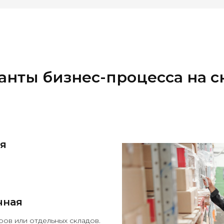
анты бизнес-процесса на с
я
чная
ров или отдельных складов.