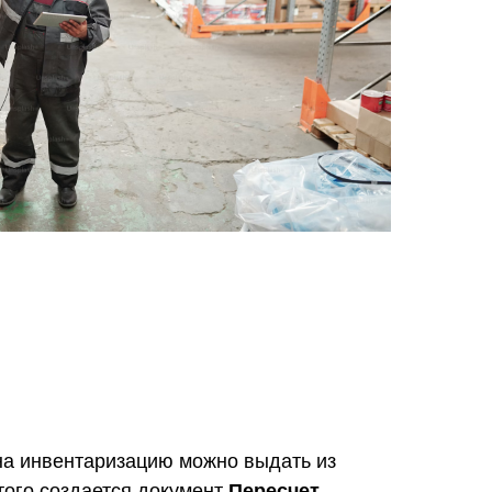
на инвентаризацию можно выдать из
того создается документ
Пересчет