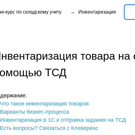
и-курс по складскому учету
→
Инвентаризация
нтаризация товара на складе
ощью ТСД
ние:
акое инвентаризация товаров
нты бизнес-процесса
таризация в 1С и отправка задания на ТСД
вопросы? Связаться с Клеверенс