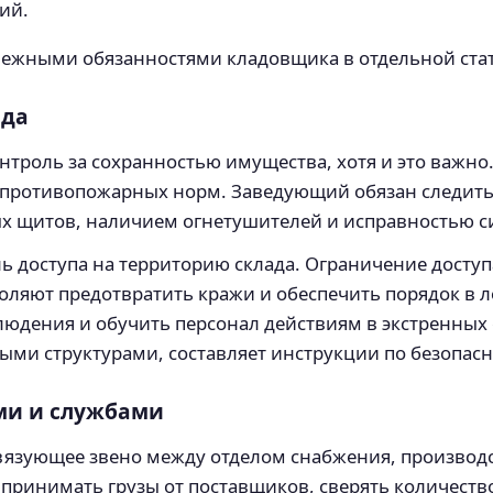
ий.
межными обязанностями кладовщика в отдельной стат
ада
онтроль за сохранностью имущества, хотя и это важно.
 противопожарных норм. Заведующий обязан следить
х щитов, наличием огнетушителей и исправностью с
ль доступа на территорию склада. Ограничение досту
оляют предотвратить кражи и обеспечить порядок в л
юдения и обучить персонал действиям в экстренных 
ми структурами, составляет инструкции по безопасн
ми и службами
язующее звено между отделом снабжения, производ
принимать грузы от поставщиков, сверять количество