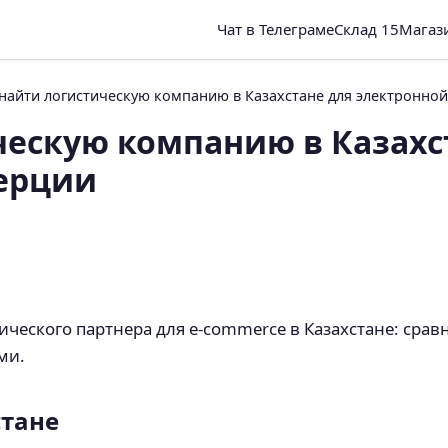
Чат в Телеграме
Склад 15
Магаз
 найти логистическую компанию в Казахстане для электронно
ческую компанию в Казахс
ерции
тического партнера для e-commerce в Казахстане: сра
ми.
стане