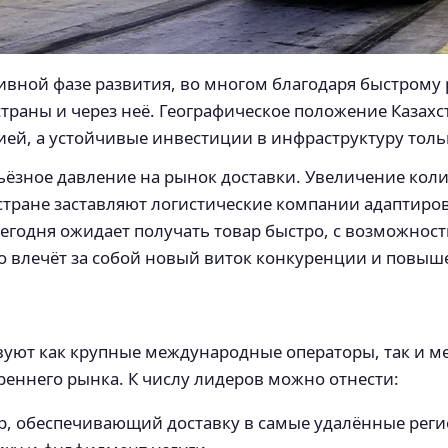
ктивной фазе развития, во многом благодаря быстром
раны и через неё. Географическое положение Казахст
ей, а устойчивые инвестиции в инфраструктуру толь
ёзное давление на рынок доставки. Увеличение коли
 стране заставляют логистические компании адаптиро
егодня ожидает получать товар быстро, с возможнос
о влечёт за собой новый виток конкуренции и повыше
твуют как крупные международные операторы, так и 
еннего рынка. К числу лидеров можно отнести:
 обеспечивающий доставку в самые удалённые реги