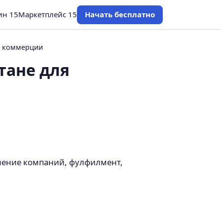
ин 15
Маркетплейс 15
Начать бесплатно
й коммерции
тане для
внение компаний, фулфилмент,