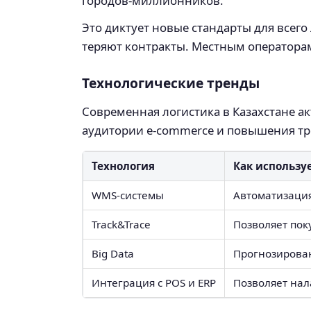
городов-миллионников.
Это диктует новые стандарты для всего
теряют контракты. Местным операторам
Технологические тренды
Современная логистика в Казахстане а
аудитории e-commerce и повышения тр
Технология
Как использу
WMS-системы
Автоматизация
Track&Trace
Позволяет пок
Big Data
Прогнозирован
Интеграция с POS и ERP
Позволяет нал