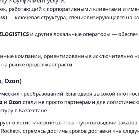
ику и фулфилмент-услуги.
ок, работающий с корпоративными клиентами и имею
ss)
— ключевая структура, специализирующаяся на к
AZLOGISTICS
и другие локальные операторы — обеспеч
анные компании, ориентированные исключительно на 
 на рынке продолжает расти.
, Ozon)
ических преобразований. Благодаря высокой плотнос
s
и
Ozon
стали не просто партнёрами для логистичес
туру в Казахстане.
ирует в логистические центры, пункты выдачи заказов
 Rocket», стремясь достичь сроков доставки «на след