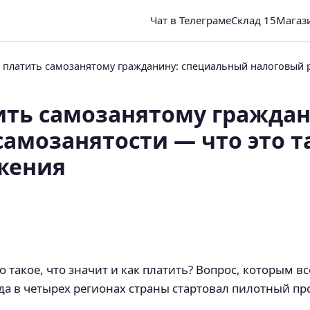
Чат в Телеграме
Склад 15
Магаз
 платить самозанятому гражданину: специальный налоговый р
ить самозанятому гражда
амозанятости — что это та
жения
о такое, что значит и как платить? Вопрос, которым 
да в четырех регионах страны стартовал пилотный про