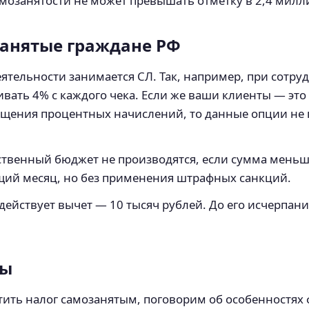
мозанятости не может превышать отметку в 2,4 милл
занятые граждане РФ
еятельности занимается СЛ. Так, например, при сотр
вать 4% с каждого чека. Если же ваши клиенты — это 
окращения процентных начислений, то данные опции 
рственный бюджет не производятся, если сумма меньше
щий месяц, но без применения штрафных санкций.
, действует вычет — 10 тысяч рублей. До его исчерпа
ты
атить налог самозанятым, поговорим об особенностя