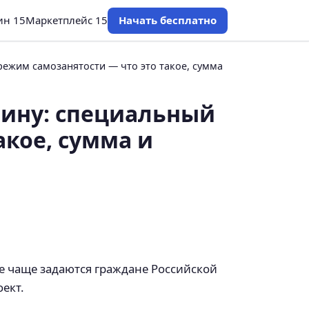
ин 15
Маркетплейс 15
Начать бесплатно
ежим самозанятости — что это такое, сумма
нину: специальный
кое, сумма и
все чаще задаются граждане Российской
ект.