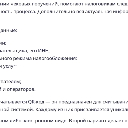
вании чековых поручений, помогают налоговикам сле
ность процесса. Дополнительно вся актуальная инфо
данные:
ии;
лательщика, его ИНН;
ьного режима налогообложения;
 услуг;
упателем;
 и операторов.
печатывается QR-код — он предназначен для считыван
ой системой. Каждому из них присваивается уника
ном либо электронном виде. Второй вариант делает