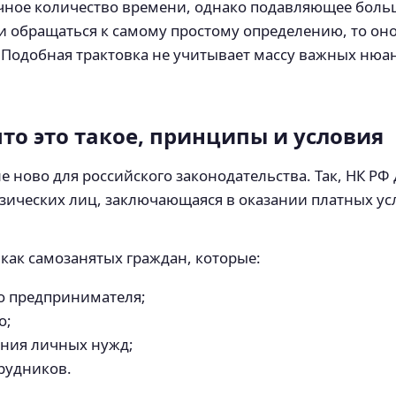
очное количество времени, однако подавляющее боль
и обращаться к самому простому определению, то оно
 Подобная трактовка не учитывает массу важных нюан
что это такое, принципы и условия
 ново для российского законодательства. Так, НК РФ
ических лиц, заключающаяся в оказании платных усл
как самозанятых граждан, которые:
о предпринимателя;
о;
ения личных нужд;
рудников.