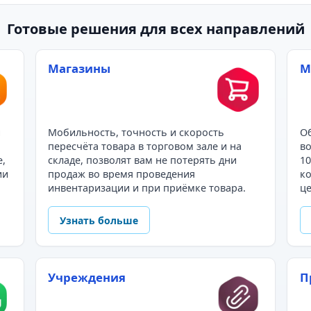
Готовые решения для всех направлений
Магазины
М
и
Мобильность, точность и скорость
Об
пересчёта товара в торговом зале и на
во
е,
складе, позволят вам не потерять дни
10
ии
продаж во время проведения
ко
инвентаризации и при приёмке товара.
це
Узнать больше
Учреждения
П