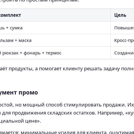
комплект
Цель
шь + сумка
Повышен
льзам + маска
Кросс-п
 рюкзак + фонарь + термос
Создани
даёт продукты, а помогает клиенту решать задачу пол
румент промо
остой, но мощный способ стимулировать продажи. Их
 для продвижения складских остатков. Например, «ку
ециальной цене».
имается: минимальные усилия для клиента, ощутимая