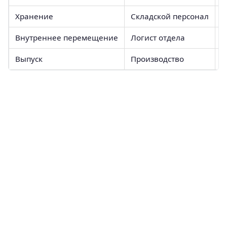
Хранение
Складской персонал
О
Внутреннее перемещение
Логист отдела
С
Выпуск
Производство
С