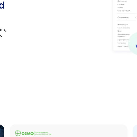
d
ов,
,