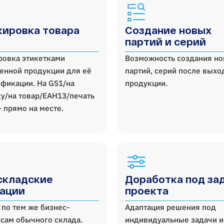
ировка товара
Создание новых
партий и серий
ровка этикетками
Возможность создания н
енной продукции для её
партий, серий после выхо
фикации. На GS1/на
продукции.
у/на товар/ЕАН13/печать
- прямо на месте.
складские
Доработка под за
ации
проекта
 по тем же бизнес-
Адаптация решения под
сам обычного склада.
индивидуальные задачи и