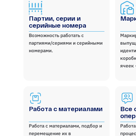
Партии, серии и
Марк
серийные номера
Возможность работать с
Марки
партиями/сериями и серийными
выпущ
номерами.
иденти
коробк
ячеек 
Работа с материалами
Все 
опер
Работа с материалами, подбор и
Работа
перемещение их в
процес