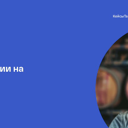
Кейсы
Т
ии на