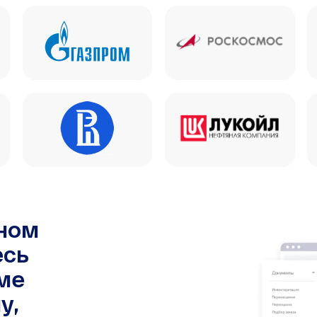
чном
есь
ме
у,