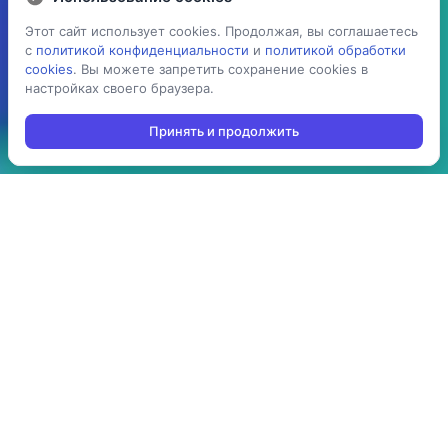
Этот сайт использует cookies. Продолжая, вы соглашаетесь
Этот сайт использует cookies. Продолжая, вы соглашаетесь
с
с
политикой конфиденциальности
политикой конфиденциальности
и
и
политикой обработки
политикой обработки
cookies
cookies
. Вы можете запретить сохранение cookies в
. Вы можете запретить сохранение cookies в
настройках своего браузера.
настройках своего браузера.
Принять и продолжить
Принять и продолжить
5 раз
> 100
ускоряет процесс
производств
проведения операций:
используют решение в
агрегация,
своей повседневной
инвентаризация,
работе
отгрузка, приемка,
cборка/комплектация,
и т.д.
> 10 стран
до 3-х мес