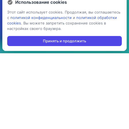
Использование cookies
Использование cookies
Этот сайт использует cookies. Продолжая, вы соглашаетесь
Этот сайт использует cookies. Продолжая, вы соглашаетесь
с
с
политикой конфиденциальности
политикой конфиденциальности
и
и
политикой обработки
политикой обработки
cookies
cookies
. Вы можете запретить сохранение cookies в
. Вы можете запретить сохранение cookies в
настройках своего браузера.
настройках своего браузера.
Принять и продолжить
Принять и продолжить
5 раз
> 100
ускоряет процесс
производств
проведения операций:
используют решение в
инвентаризация,
своей повседневной
отгрузка, приемка,
работе
cборка/комплектация,
и т.д.
> 10 стран
до 3-х мес