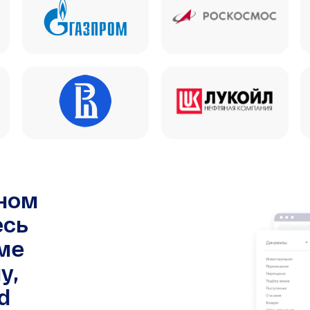
чном
есь
ме
у,
d