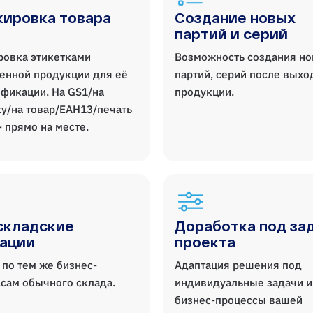
ировка товара
Создание новых
партий и серий
ровка этикетками
Возможность создания н
енной продукции для её
партий, серий после выхо
фикации. На GS1/на
продукции.
у/на товар/ЕАН13/печать
- прямо на месте.
складские
Доработка под за
ации
проекта
 по тем же бизнес-
Адаптация решения под
сам обычного склада.
индивидуальные задачи и
бизнес-процессы вашей