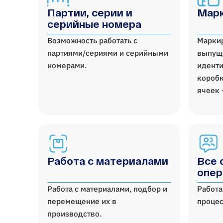
Партии, серии и
Марк
серийные номера
Возможность работать с
Марки
партиями/сериями и серийными
выпущ
номерами.
иденти
коробк
ячеек 
Работа с материалами
Все 
опер
Работа с материалами, подбор и
Работа
перемещение их в
процес
производство.