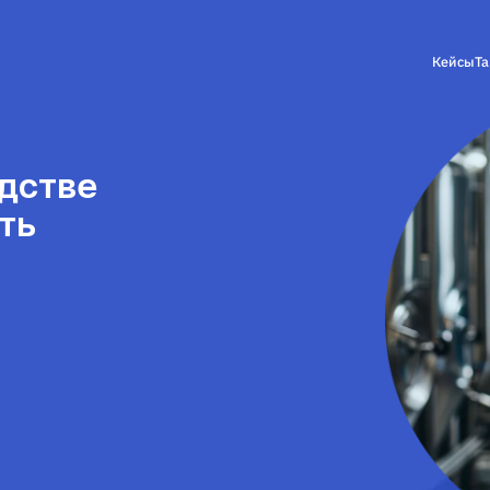
Кейсы
Т
дстве
ть