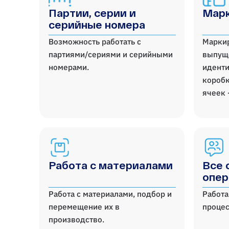
Партии, серии и
Марк
серийные номера
Возможность работать с
Марки
партиями/сериями и серийными
выпущ
номерами.
иденти
коробк
ячеек 
Работа с материалами
Все 
опер
Работа с материалами, подбор и
Работа
перемещение их в
процес
производство.