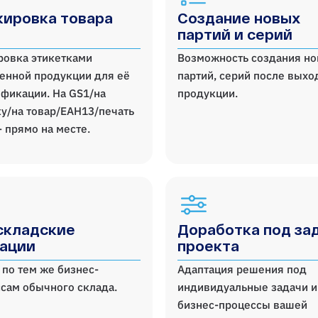
ировка товара
Создание новых
партий и серий
ровка этикетками
Возможность создания н
енной продукции для её
партий, серий после выхо
фикации. На GS1/на
продукции.
у/на товар/ЕАН13/печать
- прямо на месте.
складские
Доработка под за
ации
проекта
 по тем же бизнес-
Адаптация решения под
сам обычного склада.
индивидуальные задачи и
бизнес-процессы вашей