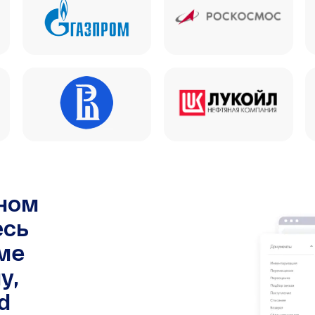
чном
есь
ме
у,
d