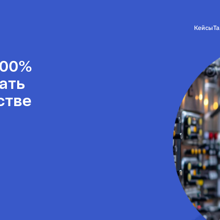
Кейсы
Т
100%
ать
стве