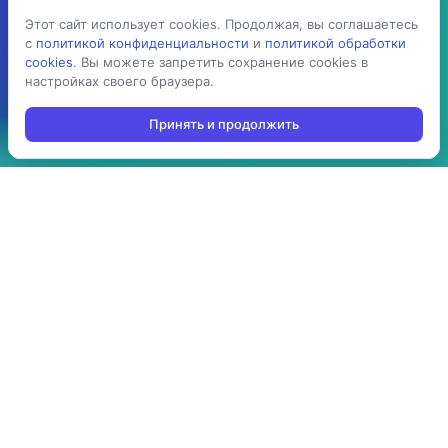
Этот сайт использует cookies. Продолжая, вы соглашаетесь
Этот сайт использует cookies. Продолжая, вы соглашаетесь
с
с
политикой конфиденциальности
политикой конфиденциальности
и
и
политикой обработки
политикой обработки
cookies
cookies
. Вы можете запретить сохранение cookies в
. Вы можете запретить сохранение cookies в
настройках своего браузера.
настройках своего браузера.
Принять и продолжить
Принять и продолжить
5 раз
> 100
ускоряет процесс
производств
проведения операций:
используют решение в
агрегация,
своей повседневной
инвентаризация,
работе
отгрузка, приемка,
cборка/комплектация,
и т.д.
> 10 стран
до 3-х мес