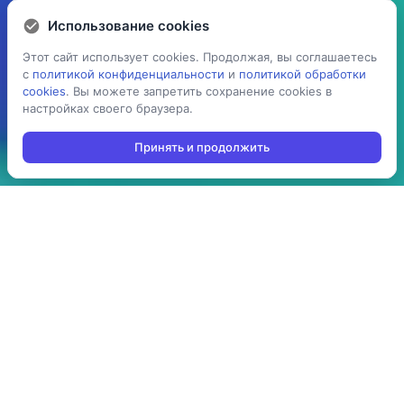
Использование cookies
Использование cookies
Этот сайт использует cookies. Продолжая, вы соглашаетесь
Этот сайт использует cookies. Продолжая, вы соглашаетесь
с
с
политикой конфиденциальности
политикой конфиденциальности
и
и
политикой обработки
политикой обработки
cookies
cookies
. Вы можете запретить сохранение cookies в
. Вы можете запретить сохранение cookies в
настройках своего браузера.
настройках своего браузера.
Принять и продолжить
Принять и продолжить
5 раз
> 100
ускоряет процесс
производств
проведения операций:
используют решение в
агрегация,
своей повседневной
инвентаризация,
работе
отгрузка, приемка,
cборка/комплектация,
и т.д.