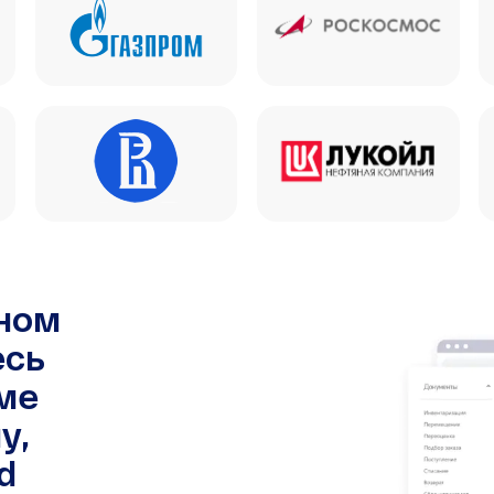
чном
есь
ме
у,
d