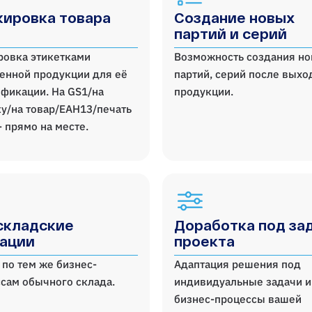
ировка товара
Создание новых
партий и серий
ровка этикетками
Возможность создания н
енной продукции для её
партий, серий после выхо
фикации. На GS1/на
продукции.
у/на товар/ЕАН13/печать
- прямо на месте.
складские
Доработка под за
ации
проекта
 по тем же бизнес-
Адаптация решения под
сам обычного склада.
индивидуальные задачи и
бизнес-процессы вашей