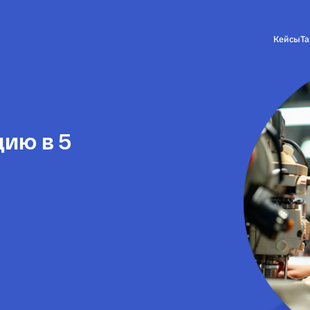
Кейсы
Т
ию в 5