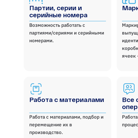
Партии, серии и
Марк
серийные номера
Возможность работать с
Марки
партиями/сериями и серийными
выпущ
номерами.
иденти
коробк
ячеек 
Работа с материалами
Все 
опер
Работа с материалами, подбор и
Работа
перемещение их в
процес
производство.