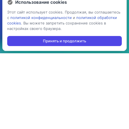
Использование cookies
Использование cookies
Этот сайт использует cookies. Продолжая, вы соглашаетесь
Этот сайт использует cookies. Продолжая, вы соглашаетесь
с
с
политикой конфиденциальности
политикой конфиденциальности
и
и
политикой обработки
политикой обработки
cookies
cookies
. Вы можете запретить сохранение cookies в
. Вы можете запретить сохранение cookies в
настройках своего браузера.
настройках своего браузера.
Принять и продолжить
Принять и продолжить
5 раз
> 100
ускоряет процесс
производств
проведения операций:
используют решение в
инвентаризация,
своей повседневной
отгрузка, приемка,
работе
cборка/комплектация,
и т.д.
> 10 стран
до 3-х мес