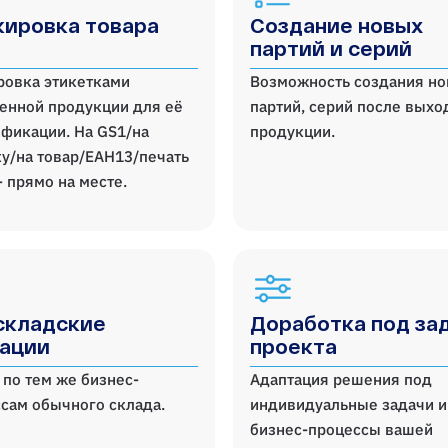
ировка товара
Создание новых
партий и серий
ровка этикетками
Возможность создания н
енной продукции для её
партий, серий после выхо
фикации. На GS1/на
продукции.
у/на товар/ЕАН13/печать
- прямо на месте.
складские
Доработка под за
ации
проекта
 по тем же бизнес-
Адаптация решения под
сам обычного склада.
индивидуальные задачи и
бизнес-процессы вашей