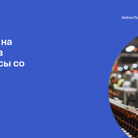
Кейсы
Т
 на
в
сы со