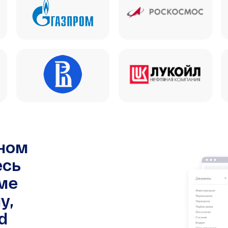
чном
есь
ме
у,
d