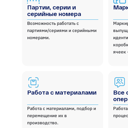
Партии, серии и
Марк
серийные номера
Возможность работать с
Марки
партиями/сериями и серийными
выпущ
номерами.
иденти
коробк
ячеек 
Работа с материалами
Все 
опер
Работа с материалами, подбор и
Работа
перемещение их в
процес
производство.