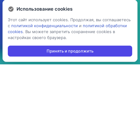
Использование cookies
Использование cookies
Этот сайт использует cookies. Продолжая, вы соглашаетесь
Этот сайт использует cookies. Продолжая, вы соглашаетесь
с
с
политикой конфиденциальности
политикой конфиденциальности
и
и
политикой обработки
политикой обработки
cookies
cookies
. Вы можете запретить сохранение cookies в
. Вы можете запретить сохранение cookies в
настройках своего браузера.
настройках своего браузера.
Принять и продолжить
Принять и продолжить
5 раз
> 100
ускоряет процесс
производств
проведения операций:
используют решение в
агрегация,
своей повседневной
инвентаризация,
работе
отгрузка, приемка,
cборка/комплектация,
и т.д.