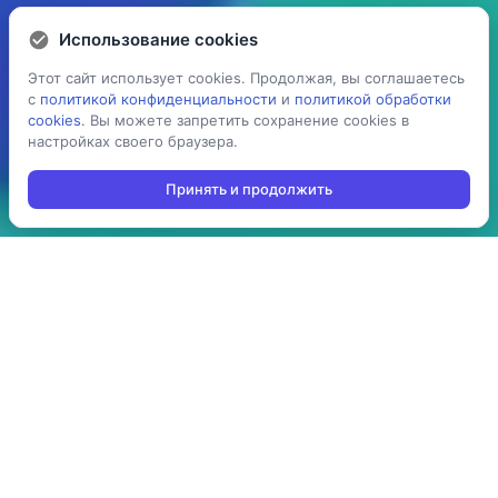
Использование cookies
Использование cookies
Этот сайт использует cookies. Продолжая, вы соглашаетесь
Этот сайт использует cookies. Продолжая, вы соглашаетесь
с
с
политикой конфиденциальности
политикой конфиденциальности
и
и
политикой обработки
политикой обработки
cookies
cookies
. Вы можете запретить сохранение cookies в
. Вы можете запретить сохранение cookies в
настройках своего браузера.
настройках своего браузера.
Принять и продолжить
Принять и продолжить
5 раз
> 100
ускоряет процесс
производств
проведения операций:
используют решение в
агрегация,
своей повседневной
инвентаризация,
работе
отгрузка, приемка,
cборка/комплектация,
и т.д.