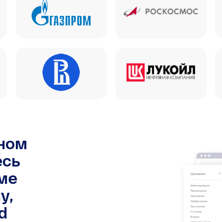
чном
есь
ме
у,
d