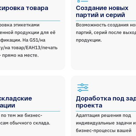
ировка товара
Создание новых
партий и серий
ровка этикетками
Возможность создания н
енной продукции для её
партий, серий после выхо
фикации. На GS1/на
продукции.
у/на товар/ЕАН13/печать
- прямо на месте.
складские
Доработка под за
ации
проекта
 по тем же бизнес-
Адаптация решения под
сам обычного склада.
индивидуальные задачи и
бизнес-процессы вашей