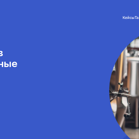
Кейсы
Т
в
ьные