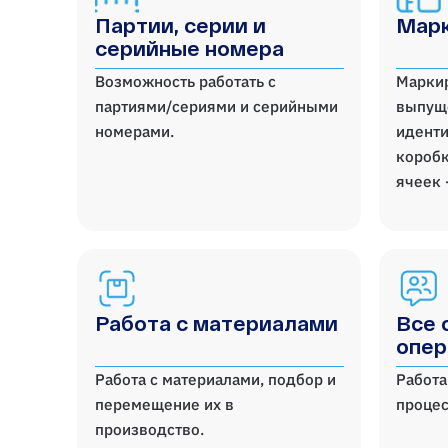
Партии, серии и
Марк
серийные номера
Возможность работать с
Марки
партиями/сериями и серийными
выпущ
номерами.
иденти
коробк
ячеек 
Работа с материалами
Все 
опер
Работа с материалами, подбор и
Работа
перемещение их в
процес
производство.