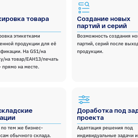
ировка товара
Создание новых
партий и серий
ровка этикетками
Возможность создания н
енной продукции для её
партий, серий после выхо
фикации. На GS1/на
продукции.
у/на товар/ЕАН13/печать
- прямо на месте.
складские
Доработка под за
ации
проекта
 по тем же бизнес-
Адаптация решения под
сам обычного склада.
индивидуальные задачи и