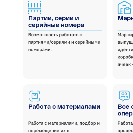
Партии, серии и
Марк
серийные номера
Возможность работать с
Марки
партиями/сериями и серийными
выпущ
номерами.
иденти
коробк
ячеек 
Работа с материалами
Все 
опер
Работа с материалами, подбор и
Работа
перемещение их в
процес