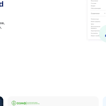
d
ов,
,