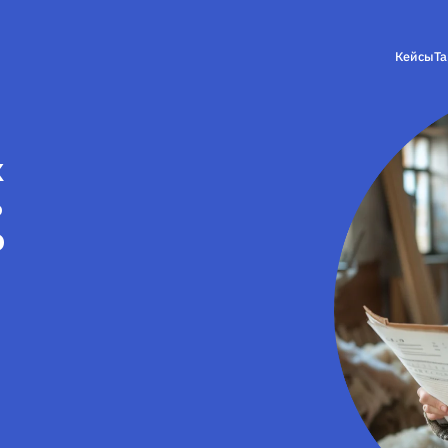
Кейсы
Т
х
%
о