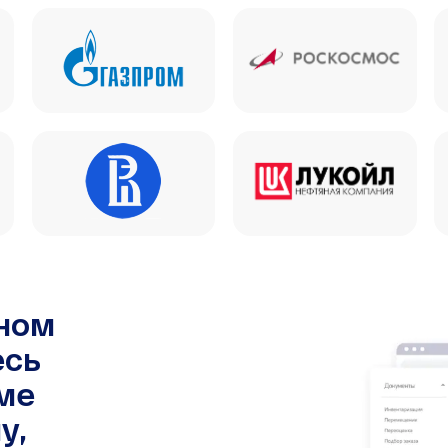
чном
есь
ме
у,