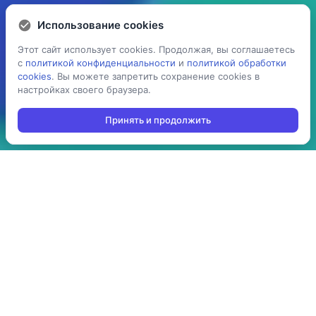
Использование cookies
Использование cookies
Этот сайт использует cookies. Продолжая, вы соглашаетесь
Этот сайт использует cookies. Продолжая, вы соглашаетесь
с
с
политикой конфиденциальности
политикой конфиденциальности
и
и
политикой обработки
политикой обработки
cookies
cookies
. Вы можете запретить сохранение cookies в
. Вы можете запретить сохранение cookies в
настройках своего браузера.
настройках своего браузера.
Принять и продолжить
Принять и продолжить
5 раз
> 100
ускоряет процесс
производств
проведения операций:
используют решение в
агрегация,
своей повседневной
инвентаризация,
работе
отгрузка, приемка,
cборка/комплектация,
и т.д.