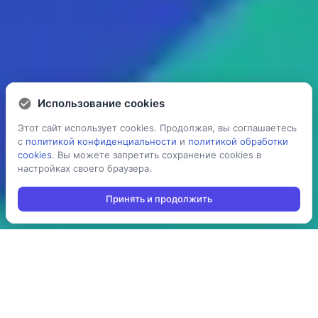
Использование cookies
Использование cookies
Этот сайт использует cookies. Продолжая, вы соглашаетесь
Этот сайт использует cookies. Продолжая, вы соглашаетесь
с
с
политикой конфиденциальности
политикой конфиденциальности
и
и
политикой обработки
политикой обработки
cookies
cookies
. Вы можете запретить сохранение cookies в
. Вы можете запретить сохранение cookies в
настройках своего браузера.
настройках своего браузера.
Принять и продолжить
Принять и продолжить
5 раз
> 100
ускоряет процесс
производств
проведения операций:
используют решение в
агрегация,
своей повседневной