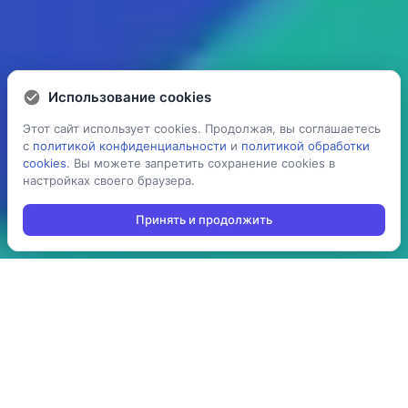
Использование cookies
Использование cookies
Этот сайт использует cookies. Продолжая, вы соглашаетесь
Этот сайт использует cookies. Продолжая, вы соглашаетесь
с
с
политикой конфиденциальности
политикой конфиденциальности
и
и
политикой обработки
политикой обработки
cookies
cookies
. Вы можете запретить сохранение cookies в
. Вы можете запретить сохранение cookies в
настройках своего браузера.
настройках своего браузера.
Принять и продолжить
Принять и продолжить
5 раз
> 100
ускоряет процесс
производств
проведения операций:
используют решение в
агрегация,
своей повседневной
инвентаризация,
работе