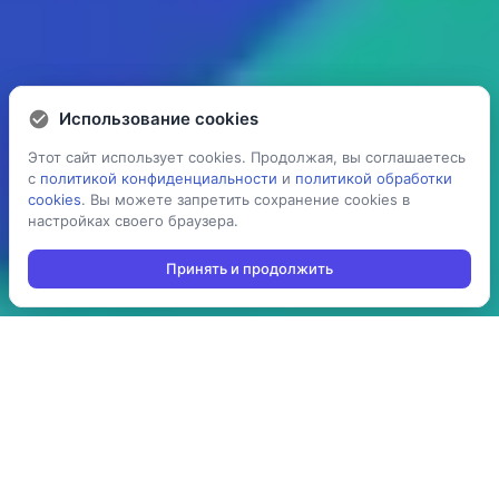
Использование cookies
Использование cookies
Этот сайт использует cookies. Продолжая, вы соглашаетесь
Этот сайт использует cookies. Продолжая, вы соглашаетесь
с
с
политикой конфиденциальности
политикой конфиденциальности
и
и
политикой обработки
политикой обработки
cookies
cookies
. Вы можете запретить сохранение cookies в
. Вы можете запретить сохранение cookies в
настройках своего браузера.
настройках своего браузера.
Принять и продолжить
Принять и продолжить
5 раз
> 100
ускоряет процесс
производств
проведения операций:
используют решение в
агрегация,
своей повседневной
инвентаризация,
работе