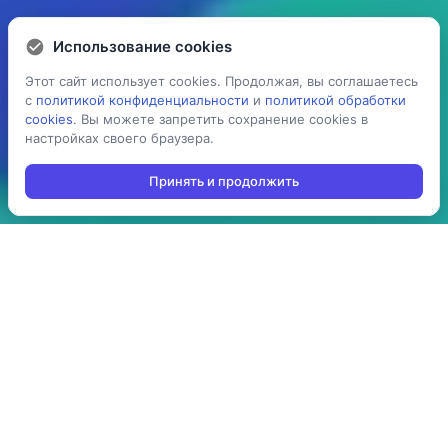
Использование cookies
Использование cookies
Этот сайт использует cookies. Продолжая, вы соглашаетесь
Этот сайт использует cookies. Продолжая, вы соглашаетесь
с
с
политикой конфиденциальности
политикой конфиденциальности
и
и
политикой обработки
политикой обработки
cookies
cookies
. Вы можете запретить сохранение cookies в
. Вы можете запретить сохранение cookies в
настройках своего браузера.
настройках своего браузера.
Принять и продолжить
Принять и продолжить
5 раз
> 100
ускоряет процесс
производств
проведения операций:
используют решение в
инвентаризация,
своей повседневной
отгрузка, приемка,
работе
cборка/комплектация,
и т.д.