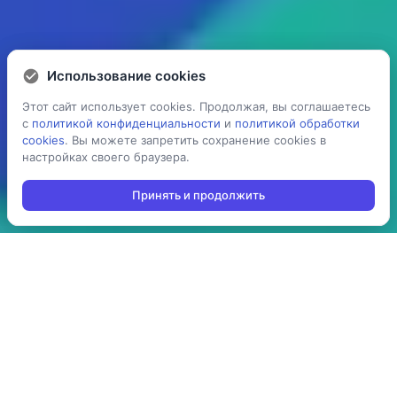
Использование cookies
Использование cookies
Этот сайт использует cookies. Продолжая, вы соглашаетесь
Этот сайт использует cookies. Продолжая, вы соглашаетесь
с
с
политикой конфиденциальности
политикой конфиденциальности
и
и
политикой обработки
политикой обработки
cookies
cookies
. Вы можете запретить сохранение cookies в
. Вы можете запретить сохранение cookies в
настройках своего браузера.
настройках своего браузера.
Принять и продолжить
Принять и продолжить
5 раз
> 100
ускоряет процесс
производств
проведения операций:
используют решение в
инвентаризация,
своей повседневной
отгрузка, приемка,
работе
cборка/комплектация,