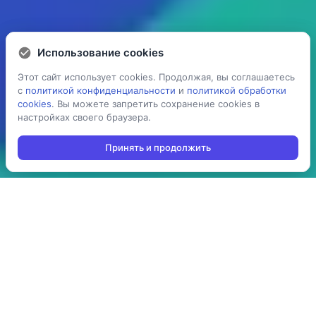
Использование cookies
Использование cookies
Этот сайт использует cookies. Продолжая, вы соглашаетесь
Этот сайт использует cookies. Продолжая, вы соглашаетесь
с
с
политикой конфиденциальности
политикой конфиденциальности
и
и
политикой обработки
политикой обработки
cookies
cookies
. Вы можете запретить сохранение cookies в
. Вы можете запретить сохранение cookies в
настройках своего браузера.
настройках своего браузера.
Принять и продолжить
Принять и продолжить
5 раз
> 100
ускоряет процесс
производств
проведения операций:
используют решение в
агрегация,
своей повседневной
инвентаризация,
работе
отгрузка, приемка,
cборка/комплектация,