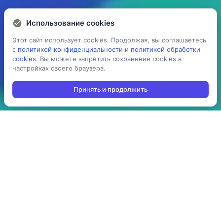
Использование cookies
Использование cookies
Этот сайт использует cookies. Продолжая, вы соглашаетесь
Этот сайт использует cookies. Продолжая, вы соглашаетесь
с
с
политикой конфиденциальности
политикой конфиденциальности
и
и
политикой обработки
политикой обработки
cookies
cookies
. Вы можете запретить сохранение cookies в
. Вы можете запретить сохранение cookies в
настройках своего браузера.
настройках своего браузера.
Принять и продолжить
Принять и продолжить
5 раз
> 100
ускоряет процесс
производств
проведения операций:
используют решение в
инвентаризация,
своей повседневной
отгрузка, приемка,
работе
cборка/комплектация,
и т.д.