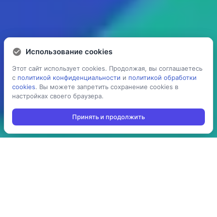
Использование cookies
Использование cookies
Этот сайт использует cookies. Продолжая, вы соглашаетесь
Этот сайт использует cookies. Продолжая, вы соглашаетесь
с
с
политикой конфиденциальности
политикой конфиденциальности
и
и
политикой обработки
политикой обработки
cookies
cookies
. Вы можете запретить сохранение cookies в
. Вы можете запретить сохранение cookies в
настройках своего браузера.
настройках своего браузера.
Принять и продолжить
Принять и продолжить
5 раз
> 100
ускоряет процесс
производств
проведения операций:
используют решение в
агрегация,
своей повседневной
инвентаризация,
работе