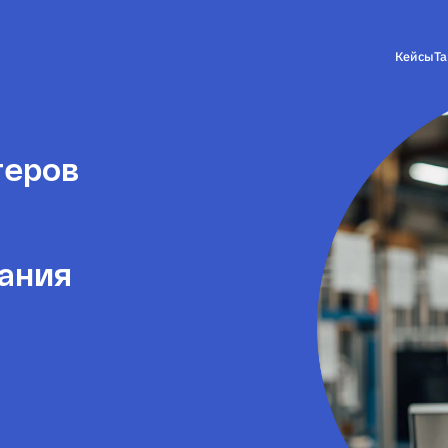
Кейсы
Т
теров
дания