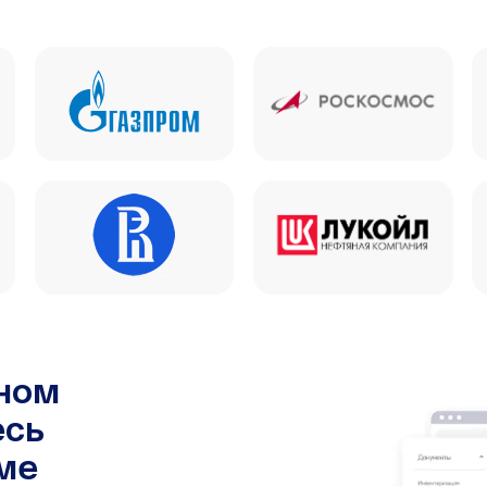
чном
есь
ме