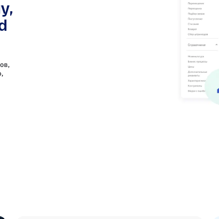
у,
d
ов,
,