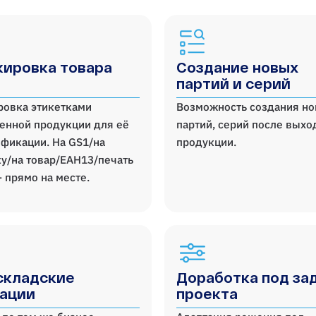
ировка товара
Создание новых
партий и серий
ровка этикетками
Возможность создания н
енной продукции для её
партий, серий после выхо
фикации. На GS1/на
продукции.
у/на товар/ЕАН13/печать
- прямо на месте.
складские
Доработка под за
ации
проекта