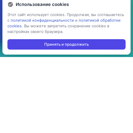
Использование cookies
Использование cookies
Этот сайт использует cookies. Продолжая, вы соглашаетесь
Этот сайт использует cookies. Продолжая, вы соглашаетесь
с
с
политикой конфиденциальности
политикой конфиденциальности
и
и
политикой обработки
политикой обработки
cookies
cookies
. Вы можете запретить сохранение cookies в
. Вы можете запретить сохранение cookies в
настройках своего браузера.
настройках своего браузера.
Принять и продолжить
Принять и продолжить
5 раз
> 100
ускоряет процесс
производств
проведения операций:
используют решение в
приемка, cборка/
своей повседневной
комплектация,
работе
инвентаризация,
отгрузка и т.д.
> 10 стран
до 3-х мес