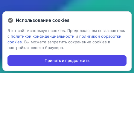
Использование cookies
Использование cookies
Этот сайт использует cookies. Продолжая, вы соглашаетесь
Этот сайт использует cookies. Продолжая, вы соглашаетесь
с
с
политикой конфиденциальности
политикой конфиденциальности
и
и
политикой обработки
политикой обработки
cookies
cookies
. Вы можете запретить сохранение cookies в
. Вы можете запретить сохранение cookies в
настройках своего браузера.
настройках своего браузера.
Принять и продолжить
Принять и продолжить
5 раз
> 100
ускоряет процесс
производств
проведения операций:
используют решение в
агрегация,
своей повседневной
инвентаризация,
работе
отгрузка, приемка,
cборка/комплектация,