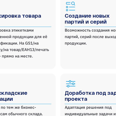
ировка товара
Создание новых
партий и серий
ровка этикетками
Возможность создания н
енной продукции для её
партий, серий после выхо
фикации. На GS1/на
продукции.
у/на товар/ЕАН13/печать
- прямо на месте.
складские
Доработка под за
ации
проекта
 по тем же бизнес-
Адаптация решения под
сам обычного склада.
индивидуальные задачи и