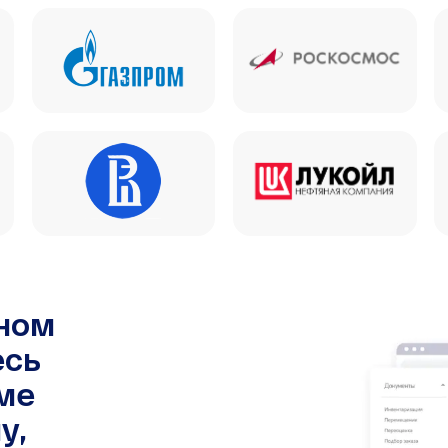
чном
есь
ме
у,