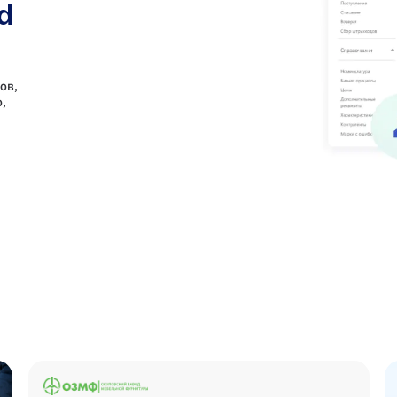
d
ов,
,