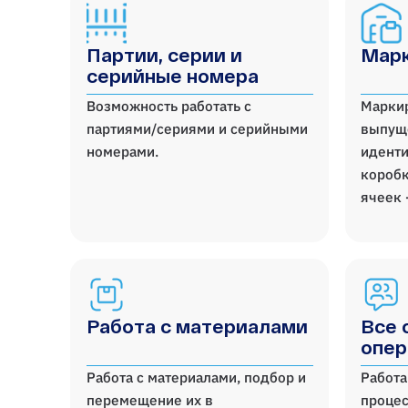
Партии, серии и
Марк
серийные номера
Возможность работать с
Марки
партиями/сериями и серийными
выпущ
номерами.
иденти
коробк
ячеек 
Работа с материалами
Все 
опер
Работа с материалами, подбор и
Работа
перемещение их в
процес