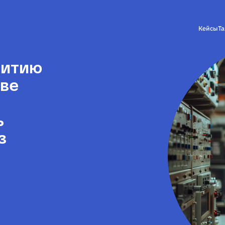
Кейсы
Т
витию
тве
ь
з