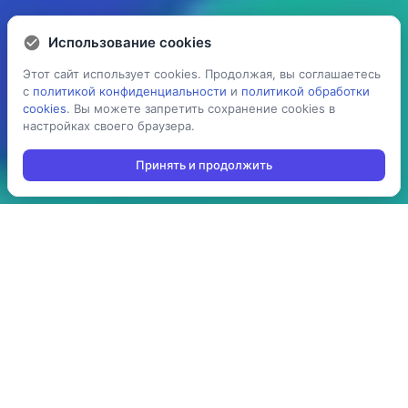
Использование cookies
Использование cookies
Этот сайт использует cookies. Продолжая, вы соглашаетесь
Этот сайт использует cookies. Продолжая, вы соглашаетесь
с
с
политикой конфиденциальности
политикой конфиденциальности
и
и
политикой обработки
политикой обработки
cookies
cookies
. Вы можете запретить сохранение cookies в
. Вы можете запретить сохранение cookies в
настройках своего браузера.
настройках своего браузера.
Принять и продолжить
Принять и продолжить
5 раз
> 100
ускоряет процесс
производств
проведения операций:
используют решение в
инвентаризация,
своей повседневной
отгрузка, приемка,
работе
cборка/комплектация,
и т.д.