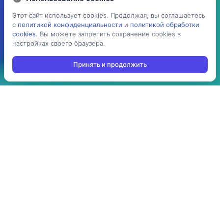
Этот сайт использует cookies. Продолжая, вы соглашаетесь
Этот сайт использует cookies. Продолжая, вы соглашаетесь
с
с
политикой конфиденциальности
политикой конфиденциальности
и
и
политикой обработки
политикой обработки
cookies
cookies
. Вы можете запретить сохранение cookies в
. Вы можете запретить сохранение cookies в
настройках своего браузера.
настройках своего браузера.
Принять и продолжить
Принять и продолжить
5 раз
> 100
ускоряет процесс
производств
проведения операций:
используют решение в
агрегация,
своей повседневной
инвентаризация,
работе
отгрузка, приемка,
cборка/комплектация,
и т.д.
> 10 стран
до 3-х мес