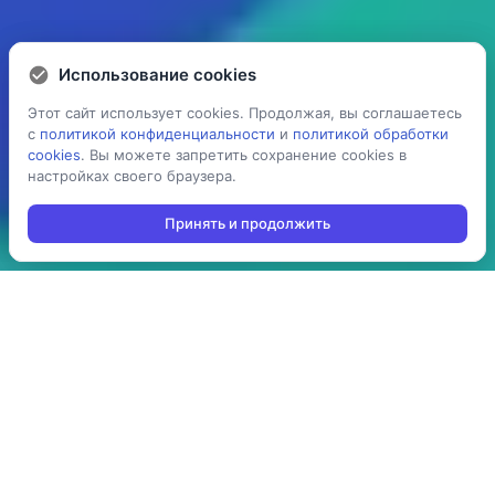
Использование cookies
Использование cookies
Этот сайт использует cookies. Продолжая, вы соглашаетесь
Этот сайт использует cookies. Продолжая, вы соглашаетесь
с
с
политикой конфиденциальности
политикой конфиденциальности
и
и
политикой обработки
политикой обработки
cookies
cookies
. Вы можете запретить сохранение cookies в
. Вы можете запретить сохранение cookies в
настройках своего браузера.
настройках своего браузера.
Принять и продолжить
Принять и продолжить
5 раз
> 100
ускоряет процесс
производств
проведения операций:
используют решение в
агрегация,
своей повседневной
инвентаризация,
работе
отгрузка, приемка,
cборка/комплектация,